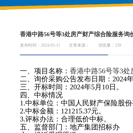
香港中路56号等3处房产财产综合险服务询
发布时间：2024-05-11
文章来源：
浏览量：
239
一、项目名称：
香港中路
56
号等
3
处
二、询价采购公告发布日期：
2024
三、开标时间：
2024
年
5
月
10
日。
四、中标情况
1.
中标单位：中国人民财产保险股份
2.
中标金额：
121215.37
元。
3.
评标办法：合理低价中标。
五、监督部门：地产集团招标办