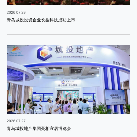
2026 07 29
青岛城投投资企业长鑫科技成功上市
2026 07 27
青岛城投地产集团亮相宜居博览会