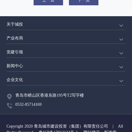
上一页
下一页
关于城投
产业布局
党建引领
新闻中心
企业文化
青岛市崂山区香港东路195号T2写字楼
0532-85714169
Copyright 2020 青岛城市建设投资（集团）有限责任公司
|
All