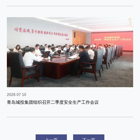
2026 07 10
青岛城投集团组织召开二季度安全生产工作会议