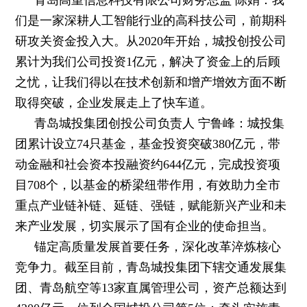
们是一家深耕人工智能行业的高科技公司，前期科
研攻关资金投入大。从2020年开始，城投创投公司
累计为我们公司投资1亿元，解决了资金上的后顾
之忧，让我们得以在技术创新和增产增效方面不断
取得突破，企业发展走上了快车道。
青岛城投集团创投公司负责人 宁鲁峰：城投集
团累计设立74只基金，基金投资突破380亿元，带
动金融和社会资本投融资约644亿元，完成投资项
目708个，以基金的桥梁纽带作用，有效助力全市
重点产业链补链、延链、强链，赋能新兴产业和未
来产业发展，切实展示了国有企业的使命担当。
锚定高质量发展首要任务，深化改革淬炼核心
竞争力。截至目前，青岛城投集团下辖交通发展集
团、青岛航空等13家直属管理公司，资产总额达到