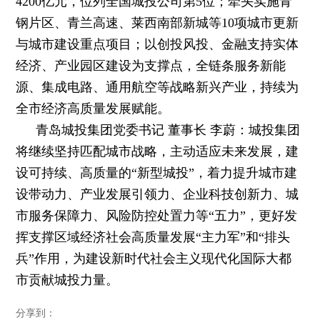
4200亿元，位列全国城投公司第5位；牵头实施青
钢片区、青兰高速、莱西南部新城等10项城市更新
与城市建设重点项目；以创投风投、金融支持实体
经济、产业园区建设为支撑点，全链条服务新能
源、集成电路、通用航空等战略新兴产业，持续为
全市经济高质量发展赋能。
青岛城投集团党委书记 董事长 李蔚：城投集团
将继续坚持匹配城市战略，主动适应未来发展，建
设可持续、高质量的“新型城投”，着力提升城市建
设带动力、产业发展引领力、企业科技创新力、城
市服务保障力、风险防控处置力等“五力”，更好发
挥支撑区域经济社会高质量发展“主力军”和“排头
兵”作用，为建设新时代社会主义现代化国际大都
市贡献城投力量。
分享到：