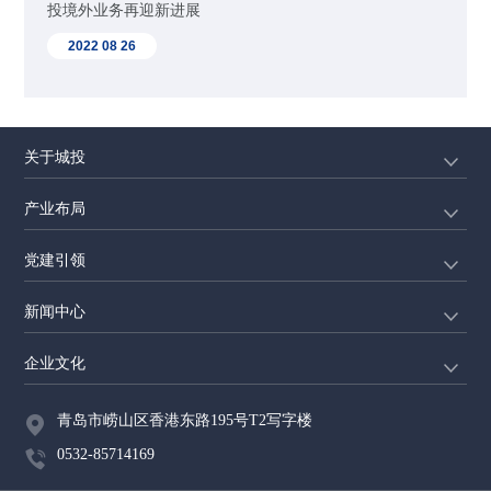
投境外业务再迎新进展
2022 08 26
关于城投
产业布局
党建引领
新闻中心
企业文化
青岛市崂山区香港东路195号T2写字楼
0532-85714169