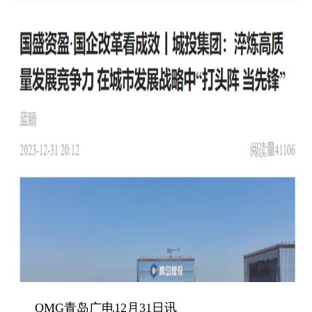
QMG青岛广电12月31日讯