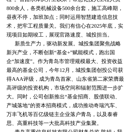
800余人，各类机械设备500余台套，施工高峰期，
昼夜不停，加班加点；同时运用智慧建造信息技
术，把牢工程质量关。我们有信心在2025年底，实
现项目如期竣工，展现官路速度、城投担当。
新质生产力，驱动新发展。城投集团聚焦战略
新兴产业，不断创新“基金+”赋能模式，跑出国
企“加速度”。作为青岛市管理规模最大、投资收益
最高的基金公司，今年12月，城投集团创投公司获
得AAA评级，成为青岛首家、山东省第二家荣膺最
高评级的投资机构，市场空间和辐射范围进一步扩
大。同时，公司创新推出“基金招商、股债联动、
产城落地”的资本招商模式，成功推动奇瑞汽车、
万丰飞机等百亿级链主企业落户青岛，以及泰睿
思、高重科技等一大批高科技产业集
聚。
青岛高重信息科技有限公司财务总监 陈娟：我