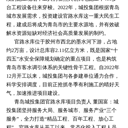
台工程设备往来穿梭。2022年，城投集团根据青岛
城市发展需求，投资建设官路水库这一重大民生工
程，建成后将成为青岛市的主要水源地，并有效破
解水资源短缺对经济社会高质量发展的制约。
官路水库位于胶州市西北的墨水河下游，占地
约2万亩，设计总库容2.11亿立方米，既是国家“十
四五”水安全保障规划确定的重点项目，也是构筑
青岛市客水调引体系的关键性骨干工程。自2022年
12月开工以来，城投集团与各参建单位通力合作，
科学安排调度，目前正抢抓冬季有利施工的晴好天
气，加速推进项目建设。
青岛城投集团官路水库项目负责人 董国富：城
投集团坚持服务大局、服务城市、服务产业“三个
服务”，全力打造“精品工程、百年工程、放心工
程”。官路水库从开工以来，常态化投入工程人员