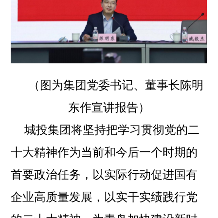
（图为集团党委书记、董事长陈明
东作宣讲报告）
城投集团将坚持把学习贯彻党的二
十大精神作为当前和今后一个时期的
首要政治任务，以实际行动促进国有
企业高质量发展，以实干实绩践行党