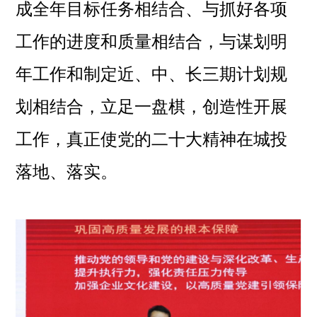
成全年目标任务相结合、与抓好各项
工作的进度和质量相结合，与谋划明
年工作和制定近、中、长三期计划规
划相结合，立足一盘棋，创造性开展
工作，真正使党的二十大精神在城投
落地、落实。