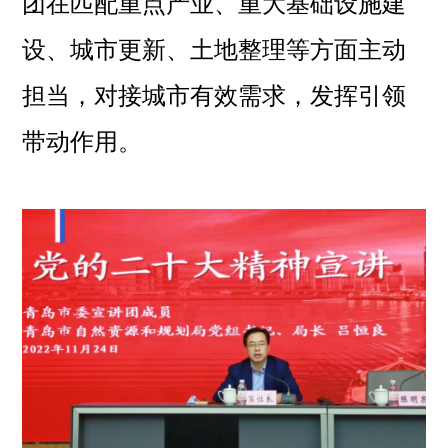
团在匹配重点产业、重大基础设施建
设、城市更新、土地整理等方面主动
担当，对接城市有效需求，发挥引领
带动作用。