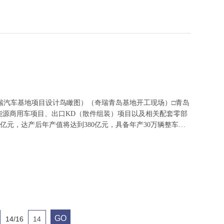
瑞汽车基地项目设计鸟瞰图）（奇瑞青岛基地开工现场）□青岛
新能源商用车项目、出口KD（散件组装）项目以及相关配套零部
亿元，达产后年产值将达到380亿元，具备年产30万辆整车生
系列乘用车是
GO
14/16