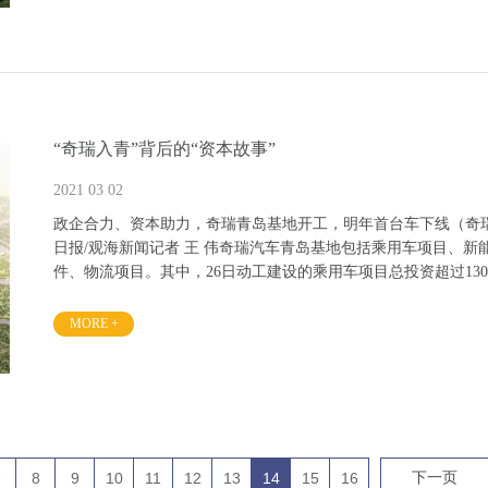
“奇瑞入青”背后的“资本故事”
2021 03 02
政企合力、资本助力，奇瑞青岛基地开工，明年首台车下线（奇
日报/观海新闻记者 王 伟奇瑞汽车青岛基地包括乘用车项目、
件、物流项目。其中，26日动工建设的乘用车项目总投资超过130
产能力，预计2022年12月整车下线。该基地主要生产的瑞虎9X
MORE +
7
8
9
10
11
12
13
14
15
16
下一页