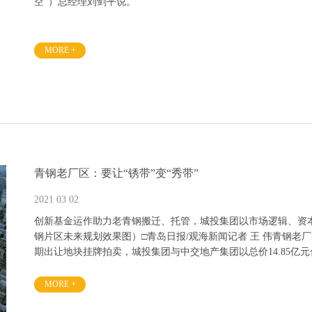
空”）总经理刘剑平说。
近日，万丰航空旗下的万丰飞机工业有限公司（以下简称“万丰飞
先通用飞机制造商——奥地利钻石飞机的企业正式落户青岛，钻
MORE +
青岛通航产业的发展格局就此改写。
青钢老厂区：要让“锈带”变“秀带”
2021 03 02
创新基金运作助力老青钢搬迁、托管，城投集团以市场逻辑、资本
钢片区未来规划效果图）□青岛日报/观海新闻记者 王 伟青钢老
期出让地块挂牌拍卖，城投集团与中交地产集团以总价14.85亿
57载历史的炽热土地“静默”了5年。而今，青钢片区迎来搬迁过后
MORE +