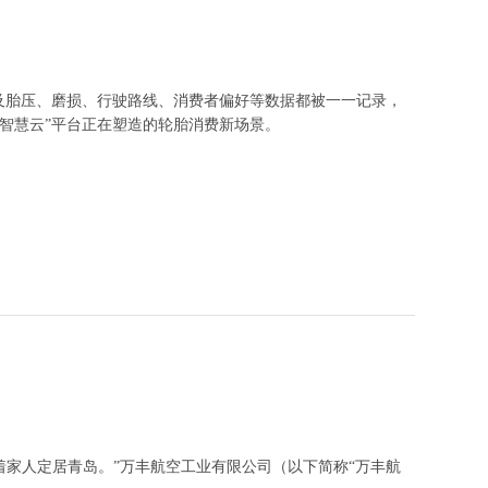
及胎压、磨损、行驶路线、消费者偏好等数据都被一一记录，
智慧云”平台正在塑造的轮胎消费新场景。
业互联网这条赛道上一直都在疾步前行，成为行业的“探路者”。
学推出了智慧轮胎全生命周期管理云平台，实现标准引领、基地引领、
着家人定居青岛。”万丰航空工业有限公司（以下简称“万丰航