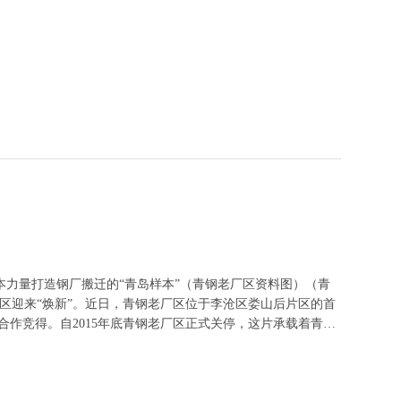
机”）完成了在崂山区的注册。这意味着，这家曾收购世界领
石飞机的全球总部也由奥地利转移到了青岛。
力量打造钢厂搬迁的“青岛样本”（青钢老厂区资料图）（青
厂区迎来“焕新”。近日，青钢老厂区位于李沧区娄山后片区的首
元合作竞得。自2015年底青钢老厂区正式关停，这片承载着青钢
的