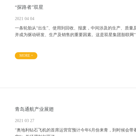
“探路者”双星
2021 04 04
一条轮胎从“出生”、使用到回收、报废，中间涉及的生产、质量
并成为驱动研发、生产及销售的重要因素。这是双星集团胎联网“
自2016年建起全流程“工业4.0”智能化工厂后，双星集团在工
MORE +
2020年，双星携手海尔卡奥斯COSMO Plat、青岛科技大
赋能引领。
青岛通航产业展翅
2021 03 27
“奥地利钻石飞机的首席运营官预计今年6月份来青，到时候会带